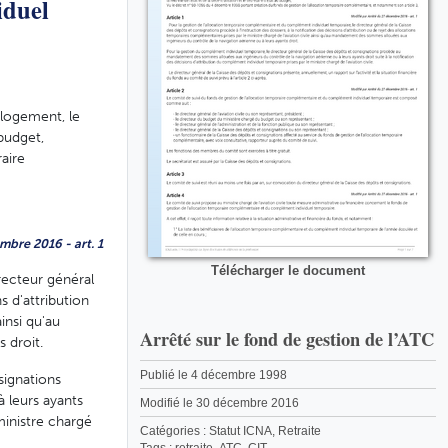
iduel
 logement, le
 budget,
aire
mbre 2016 - art. 1
Télécharger le document
recteur général
s d'attribution
insi qu'au
Arrêté sur le fond de gestion de l’ATC
 droit.
Publié le 4 décembre 1998
signations
 leurs ayants
Modifié le 30 décembre 2016
ministre chargé
Catégories :
Statut ICNA
,
Retraite
Tags :
retraite
,
ATC
,
CIT