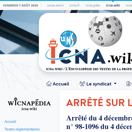
unsa.aero
icna.fr
icna.jobs
icna.wiki
icn
VENDREDI 7 AOÛT 2026
Accueil
Le syndicat
ARRÊTÉ SUR L
Arrêté du 4 décembre 
Accueil
n° 98-1096 du 4 déce
Textes réglementaires