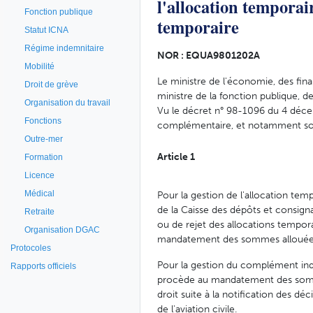
l'allocation tempora
Fonction publique
temporaire
Statut ICNA
Régime indemnitaire
NOR : EQUA9801202A
Mobilité
Le ministre de l'économie, des fina
Droit de grève
ministre de la fonction publique, de
Organisation du travail
Vu le décret n° 98-1096 du 4 déce
Fonctions
complémentaire, et notamment son
Outre-mer
Article 1
Formation
Licence
Médical
Pour la gestion de l'allocation te
de la Caisse des dépôts et consignat
Retraite
ou de rejet des allocations tempora
Organisation DGAC
mandatement des sommes allouées au
Protocoles
Pour la gestion du complément indi
Rapports officiels
procède au mandatement des sommes
droit suite à la notification des d
de l'aviation civile.