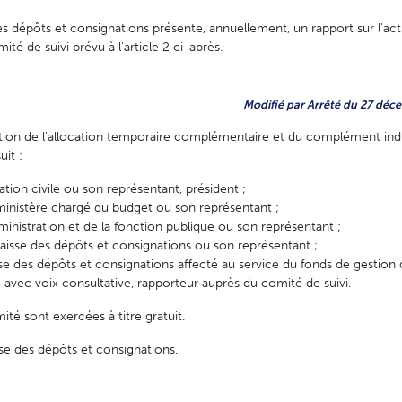
es dépôts et consignations présente, annuellement, un rapport sur l'acti
ité de suivi prévu à l'article 2 ci-après.
Modifié par Arrêté du 27 déce
stion de l'allocation temporaire complémentaire et du complément indi
it :
iation civile ou son représentant, président ;
ministère chargé du budget ou son représentant ;
dministration et de la fonction publique ou son représentant ;
 Caisse des dépôts et consignations ou son représentant ;
se des dépôts et consignations affecté au service du fonds de gestion d
vec voix consultative, rapporteur auprès du comité de suivi.
é sont exercées à titre gratuit.
sse des dépôts et consignations.