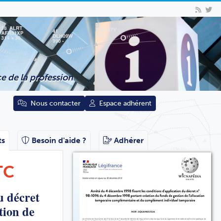
e de la profession
Nous contacter
Espace adhérent
ts
Besoin d'aide ?
Adhérer
TC
u décret
tion de