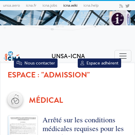
unsa.aero
icna.fr
icna.jobs
icna.wiki
icna.help
UNSA-ICNA
Nous contacter
Espace adhérent
ESPACE : "ADMISSION"
MÉDICAL
Arrêté sur les conditions
médicales requises pour les