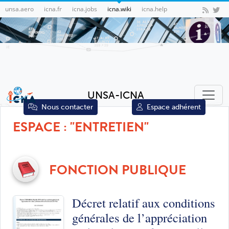
unsa.aero
icna.fr
icna.jobs
icna.wiki
icna.help
UNSA-ICNA
Nous contacter
Espace adhérent
ESPACE : "ENTRETIEN"
FONCTION PUBLIQUE
Décret relatif aux conditions
générales de l’appréciation