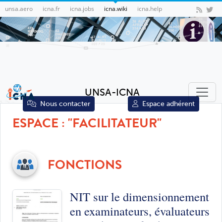
unsa.aero
icna.fr
icna.jobs
icna.wiki
icna.help
UNSA-ICNA
Nous contacter
Espace adhérent
ESPACE : "FACILITATEUR"
FONCTIONS
NIT sur le dimensionnement
en examinateurs, évaluateurs