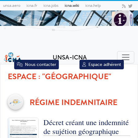
unsa.aero
icna.fr
icna.jobs
icna.wiki
icna.help
UNSA-ICNA
Nous contacter
Espace adhérent
ESPACE : "GÉOGRAPHIQUE"
RÉGIME INDEMNITAIRE
Décret créant une indemnité
de sujétion géographique