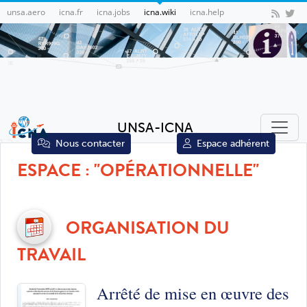
unsa.aero
icna.fr
icna.jobs
icna.wiki
icna.help
UNSA-ICNA
Nous contacter
Espace adhérent
ESPACE : "OPÉRATIONNELLE"
ORGANISATION DU
TRAVAIL
Arrêté de mise en œuvre des