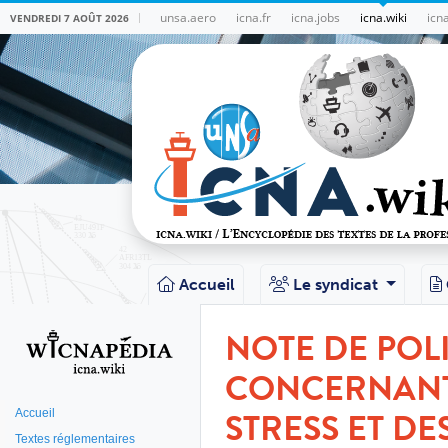
unsa.aero
icna.fr
icna.jobs
icna.wiki
icn
VENDREDI 7 AOÛT 2026
Accueil
Le syndicat
NOTE DE POL
CONCERNANT 
STRESS ET D
Accueil
Textes réglementaires