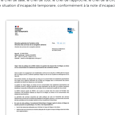
 chef de salle, le chef de tour, le chef de l'approche, le chef de la cir
 situation d'incapacité temporaire, conformément à la note d'incapaci