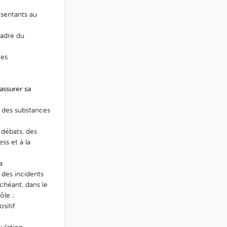
ésentants au
cadre du
ces
 assurer sa
n des substances
 débats, des
ess et à la
a
 des incidents
échéant, dans le
ôle ;
sitif