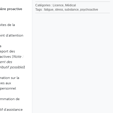
Catégories :
Licence
,
Médical
ière proactive
Tags :
fatigue
,
stress
,
substance
,
psychoactive
ites de la
int d'attention
a
eport des
actives [
Note :
ment des
butif possible)
]
mation sur la
ves aux
 personnel
nsommation de
if d'assistance