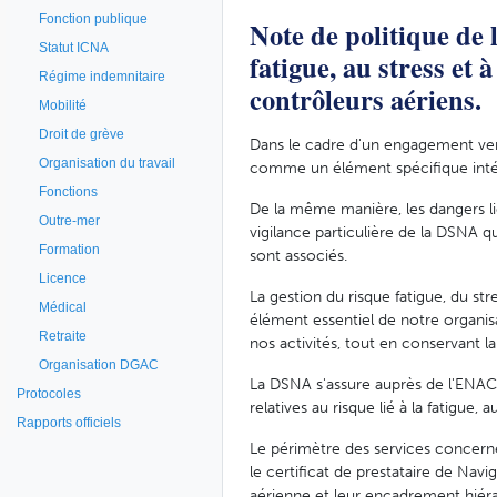
Fonction publique
Note de politique de l
Statut ICNA
fatigue, au stress et
Régime indemnitaire
contrôleurs aériens.
Mobilité
Droit de grève
Dans le cadre d'un engagement vers 
Organisation du travail
comme un élément spécifique inté
Fonctions
De la même manière, les dangers li
Outre-mer
vigilance particulière de la DSNA q
Formation
sont associés.
Licence
La gestion du risque fatigue, du 
Médical
élément essentiel de notre organisa
Retraite
nos activités, tout en conservant la 
Organisation DGAC
La DSNA s'assure auprès de l'ENAC,
Protocoles
relatives au risque lié à la fatigue
Rapports officiels
Le périmètre des services concerné
le certificat de prestataire de Nav
aérienne et leur encadrement hiér