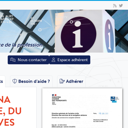
e de la profession
Nous contacter
Espace adhérent
ts
Besoin d'aide ?
Adhérer
NA
, DU
VES