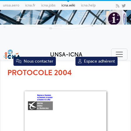
unsa.aero
icna.fr
icna.jobs
icna.wiki
icna.help
UNSA-ICNA
Nous contacter
Espace adhérent
PROTOCOLE 2004