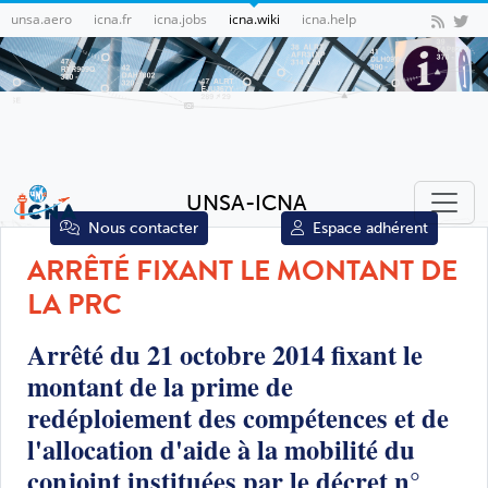
unsa.aero
icna.fr
icna.jobs
icna.wiki
icna.help
UNSA-ICNA
Nous contacter
Espace adhérent
ARRÊTÉ FIXANT LE MONTANT DE
LA PRC
Arrêté du 21 octobre 2014 fixant le
montant de la prime de
redéploiement des compétences et de
l'allocation d'aide à la mobilité du
conjoint instituées par le décret n°