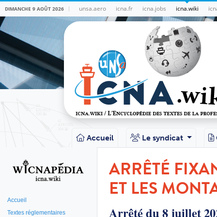
unsa.aero
icna.fr
icna.jobs
icna.wiki
icn
DIMANCHE 9 AOÛT 2026
Accueil
Le syndicat
ARRÊTÉ FIXA
ET LES MONT
Accueil
Arrêté du 8 juillet 20
Textes réglementaires