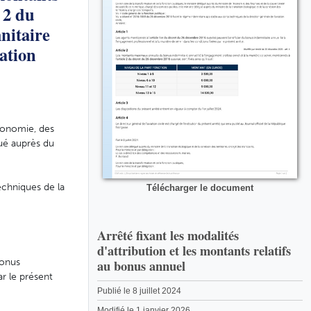
 2 du
nitaire
iation
économie, des
gué auprès du
echniques de la
Télécharger le document
Arrêté fixant les modalités
d'attribution et les montants relatifs
bonus
au bonus annuel
ar le présent
Publié le 8 juillet 2024
Modifié le 1 janvier 2026