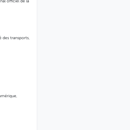
al officiel de la
é des transports,
numérique,