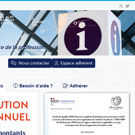
e de la profession
Nous contacter
Espace adhérent
ts
Besoin d'aide ?
Adhérer
BUTION
ANNUEL
 montants