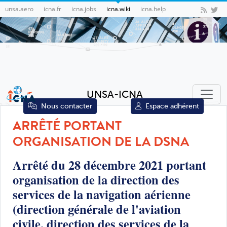
unsa.aero
icna.fr
icna.jobs
icna.wiki
icna.help
UNSA-ICNA
Nous contacter
Espace adhérent
ARRÊTÉ PORTANT
ORGANISATION DE LA DSNA
Arrêté du 28 décembre 2021 portant
organisation de la direction des
services de la navigation aérienne
(direction générale de l'aviation
civile, direction des services de la