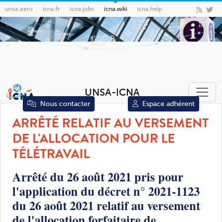
unsa.aero
icna.fr
icna.jobs
icna.wiki
icna.help
UNSA-ICNA
Nous contacter
Espace adhérent
ARRÊTÉ RELATIF AU VERSEMENT
DE L'ALLOCATION POUR LE
TÉLÉTRAVAIL
Arrêté du 26 août 2021 pris pour
l'application du décret n° 2021-1123
du 26 août 2021 relatif au versement
de l'allocation forfaitaire de