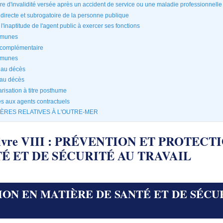
ire d'invalidité versée après un accident de service ou une maladie professionnelle
n directe et subrogatoire de la personne publique
l'inaptitude de l'agent public à exercer ses fonctions
ommunes
e complémentaire
ommunes
s au décès
s au décès
larisation à titre posthume
es aux agents contractuels
CULIÈRES RELATIVES À L'OUTRE-MER
 - Livre VIII : PRÉVENTION ET PROTEC
É ET DE SÉCURITÉ AU TRAVAIL
NTION EN MATIÈRE DE SANTÉ ET DE SÉCU