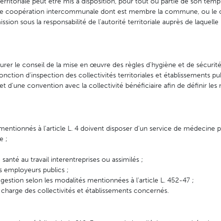
 territoriale peut être mis à disposition, pour tout ou partie de son temp
de coopération intercommunale dont est membre la commune, ou le 
ssion sous la responsabilité de l'autorité territoriale auprès de laquelle i
rer le conseil de la mise en œuvre des règles d'hygiène et de sécurité
onction d'inspection des collectivités territoriales et établissements pu
et d'une convention avec la collectivité bénéficiaire afin de définir les
 mentionnés à l'article L. 4 doivent disposer d'un service de médecine p
e ;
santé au travail interentreprises ou assimilés ;
s employeurs publics ;
 gestion selon les modalités mentionnées à l'article L. 452-47 ;
 charge des collectivités et établissements concernés.