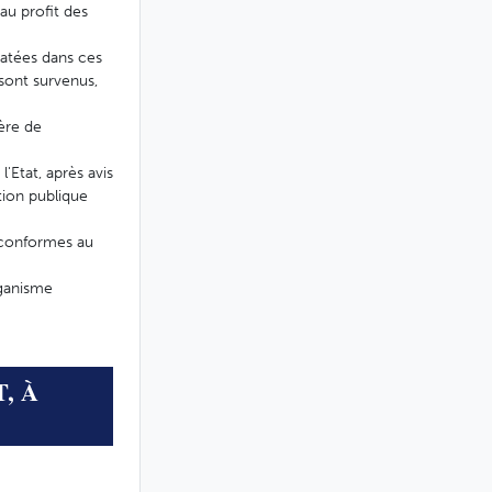
au profit des
statées dans ces
 sont survenus,
ière de
'Etat, après avis
tion publique
 conformes au
rganisme
, À