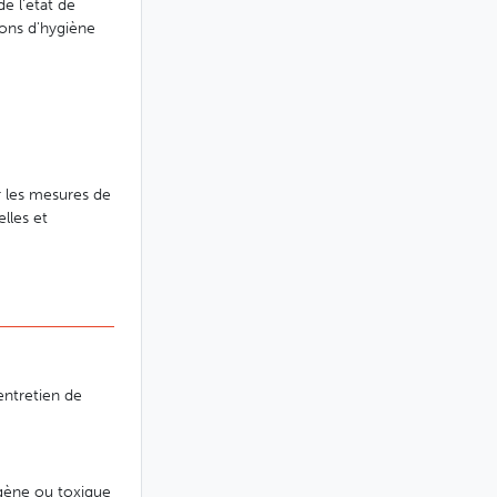
e l'état de
tions d'hygiène
ur les mesures de
lles et
entretien de
agène ou toxique