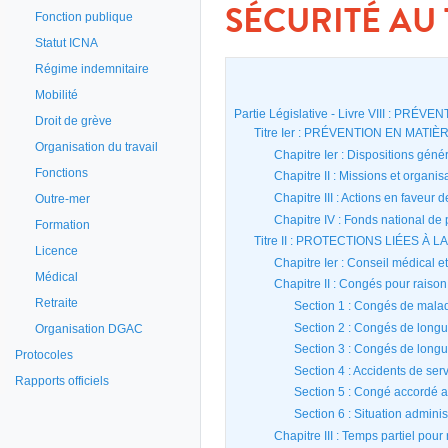
SÉCURITÉ AU 
Fonction publique
Statut ICNA
Régime indemnitaire
Mobilité
Partie Législative - Livre VIII : 
Droit de grève
Titre Ier : PRÉVENTION EN MATI
Organisation du travail
Chapitre Ier : Dispositions génér
Fonctions
Chapitre II : Missions et organis
Outre-mer
Chapitre III : Actions en faveur 
Chapitre IV : Fonds national de 
Formation
Titre II : PROTECTIONS LIÉES À 
Licence
Chapitre Ier : Conseil médical 
Médical
Chapitre II : Congés pour raison
Retraite
Section 1 : Congés de mala
Section 2 : Congés de long
Organisation DGAC
Section 3 : Congés de long
Protocoles
Section 4 : Accidents de ser
Rapports officiels
Section 5 : Congé accordé au
Section 6 : Situation admini
Chapitre III : Temps partiel pou