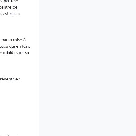
s, par une
centre de
l est mis à
 par la mise à
blics qui en font
 modalités de sa
réventive :