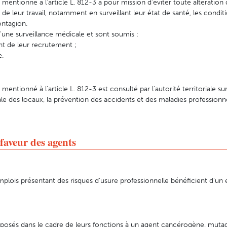
entionné à l'article L. 812-3 a pour mission d'éviter toute altération d
t de leur travail, notamment en surveillant leur état de santé, les condi
ontagion.
 d'une surveillance médicale et sont soumis :
 de leur recrutement ;
e.
entionné à l'article L. 812-3 est consulté par l'autorité territoriale s
le des locaux, la prévention des accidents et des maladies professionne
 faveur des agents
plois présentant des risques d'usure professionnelle bénéficient d'un 
exposés dans le cadre de leurs fonctions à un agent cancérogène, mut