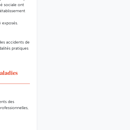
té sociale ont
n établissement
té exposés.
des accidents de
alités pratiques
aladies
ents des
rofessionnelles,