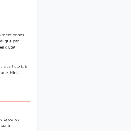
nts mentionnés
nsi que par
il d'Etat.
à l'article L. 5
code. Elles
ne le ou les
curité.