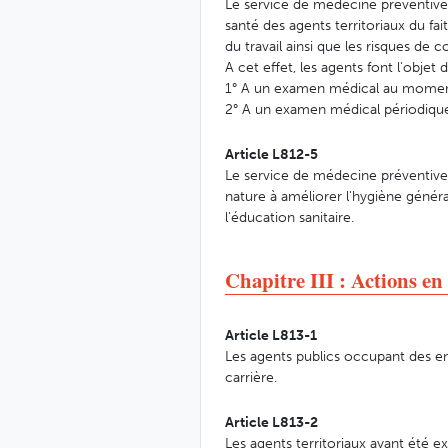
Le service de médecine préventive m
santé des agents territoriaux du fai
du travail ainsi que les risques de c
A cet effet, les agents font l'objet
1° A un examen médical au moment
2° A un examen médical périodiqu
Article L812-5
Le service de médecine préventive m
nature à améliorer l'hygiène généra
l'éducation sanitaire.
Chapitre III : Actions en
Article L813-1
Les agents publics occupant des em
carrière.
Article L813-2
Les agents territoriaux ayant été 