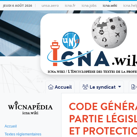
unsa.aero
icna.fr
icna.jobs
icna.wiki
icna.hel
JEUDI 6 AOÛT 2026
Accueil
Le syndicat
CODE GÉNÉRA
PARTIE LÉGISL
ET PROTECTI
Accueil
Textes réglementaires