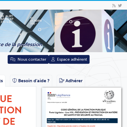
e de la profession
Nous contacter
Espace adhérent
ts
Besoin d'aide ?
Adhérer
QUE
NTION
 DE