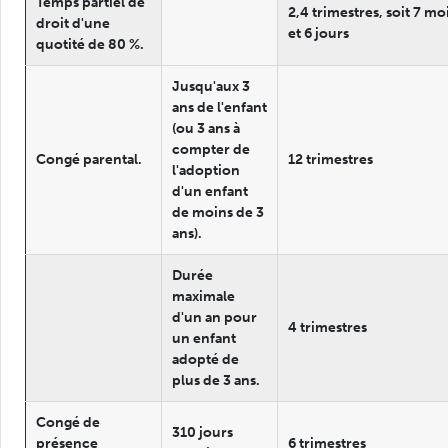
Temps partiel de
2,4 trimestres, soit 7 mo
droit d'une
et 6 jours
quotité de 80 %.
Jusqu'aux 3
ans de l'enfant
(ou 3 ans à
compter de
Congé parental.
12 trimestres
l'adoption
d'un enfant
de moins de 3
ans).
Durée
maximale
d'un an pour
4 trimestres
un enfant
adopté de
plus de 3 ans.
Congé de
310 jours
présence
6 trimestres