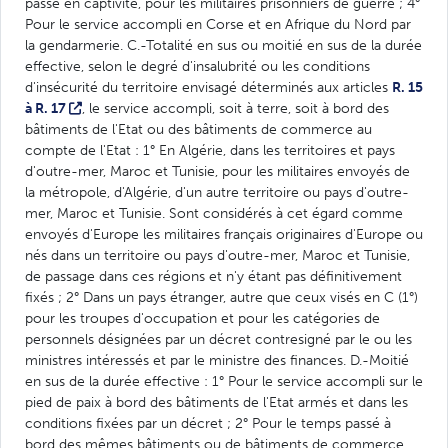
passé en captivité, pour les militaires prisonniers de guerre ; 4°
Pour le service accompli en Corse et en Afrique du Nord par
la gendarmerie. C.-Totalité en sus ou moitié en sus de la durée
effective, selon le degré d'insalubrité ou les conditions
d'insécurité du territoire envisagé déterminés aux articles
R. 15
à R. 17
, le service accompli, soit à terre, soit à bord des
bâtiments de l'Etat ou des bâtiments de commerce au
compte de l'Etat : 1° En Algérie, dans les territoires et pays
d'outre-mer, Maroc et Tunisie, pour les militaires envoyés de
la métropole, d'Algérie, d'un autre territoire ou pays d'outre-
mer, Maroc et Tunisie. Sont considérés à cet égard comme
envoyés d'Europe les militaires français originaires d'Europe ou
nés dans un territoire ou pays d'outre-mer, Maroc et Tunisie,
de passage dans ces régions et n'y étant pas définitivement
fixés ; 2° Dans un pays étranger, autre que ceux visés en C (1°)
pour les troupes d'occupation et pour les catégories de
personnels désignées par un décret contresigné par le ou les
ministres intéressés et par le ministre des finances. D.-Moitié
en sus de la durée effective : 1° Pour le service accompli sur le
pied de paix à bord des bâtiments de l'Etat armés et dans les
conditions fixées par un décret ; 2° Pour le temps passé à
bord des mêmes bâtiments ou de bâtiments de commerce,