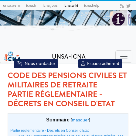
unsa.aero
icna.fr
icna.jobs
icna.wiki
icna.help
UNSA-ICNA
Nous contacter
Espace adhérent
CODE DES PENSIONS CIVILES ET
MILITAIRES DE RETRAITE
PARTIE RÉGLEMENTAIRE -
DÉCRETS EN CONSEIL D'ETAT
Sommaire
[
masquer
]
Partie réglementaire - Décrets en Conseil d'Etat