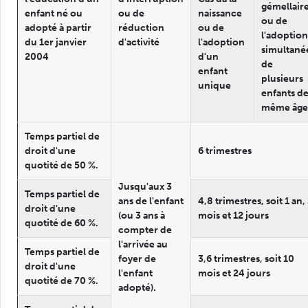
gémellair
enfant né ou
ou de
naissance
ou de
adopté à partir
réduction
ou de
l'adoption
du 1er janvier
d'activité
l'adoption
simultané
2004
d'un
de
enfant
plusieurs
unique
enfants d
même âge
Temps partiel de
droit d'une
6 trimestres
quotité de 50 %.
Jusqu'aux 3
Temps partiel de
ans de l'enfant
4,8 trimestres, soit 1 an,
droit d'une
(ou 3 ans à
mois et 12 jours
quotité de 60 %.
compter de
l'arrivée au
Temps partiel de
foyer de
3,6 trimestres, soit 10
droit d'une
l'enfant
mois et 24 jours
quotité de 70 %.
adopté).