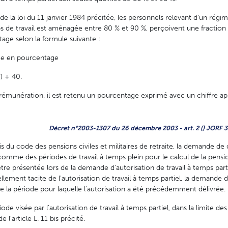
r de la loi du 11 janvier 1984 précitée, les personnels relevant d'un régi
ps de travail est aménagée entre 80 % et 90 %, perçoivent une fraction
age selon la formule suivante :
ée en pourcentage
) + 40.
 rémunération, il est retenu un pourcentage exprimé avec un chiffre aprè
Décret n°2003-1307 du 26 décembre 2003 - art. 2 () JORF
1 bis du code des pensions civiles et militaires de retraite, la demande 
 comme des périodes de travail à temps plein pour le calcul de la pensi
tre présentée lors de la demande d'autorisation de travail à temps part
lement tacite de l'autorisation de travail à temps partiel, la demand
n de la période pour laquelle l'autorisation a été précédemment délivrée.
de visée par l'autorisation de travail à temps partiel, dans la limite des
l'article L. 11 bis précité.