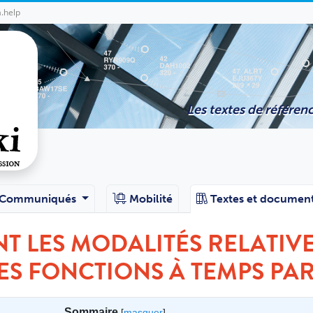
a.help
Les textes de référenc
Communiqués
Mobilité
Textes et documen
T LES MODALITÉS RELATIVE
ES FONCTIONS À TEMPS PAR
Sommaire
[
masquer
]