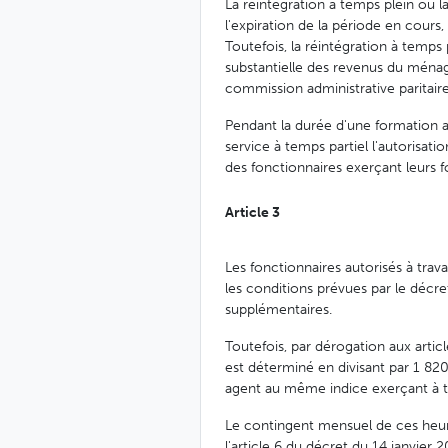
La réintégration à temps plein ou l
l'expiration de la période en cour
Toutefois, la réintégration à temps
substantielle des revenus du ménage 
commission administrative paritai
Pendant la durée d'une formation 
service à temps partiel l'autorisati
des fonctionnaires exerçant leurs f
Article 3
Les fonctionnaires autorisés à trav
les conditions prévues par le décre
supplémentaires.
Toutefois, par dérogation aux artic
est déterminé en divisant par 1 82
agent au même indice exerçant à t
Le contingent mensuel de ces heu
l'article 6 du décret du 14 janvier 2