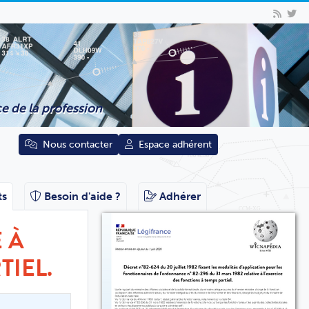
e de la profession
Nous contacter
Espace adhérent
ts
Besoin d'aide ?
Adhérer
 À
TIEL.