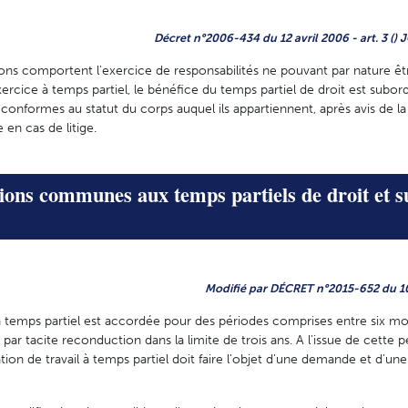
Décret n°2006-434 du 12 avril 2006 - art. 3 () 
ions comportent l'exercice de responsabilités ne pouvant par nature êt
ercice à temps partiel, le bénéfice du temps partiel de droit est subo
 conformes au statut du corps auquel ils appartiennent, après avis de 
 en cas de litige.
tions communes aux temps partiels de droit et s
Modifié par DÉCRET n°2015-652 du 10 
 à temps partiel est accordée pour des périodes comprises entre six moi
ar tacite reconduction dans la limite de trois ans. A l'issue de cette p
tion de travail à temps partiel doit faire l'objet d'une demande et d'un