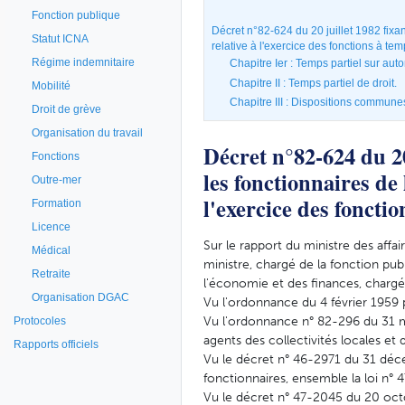
Fonction publique
Décret n°82-624 du 20 juillet 1982 fixa
Statut ICNA
relative à l'exercice des fonctions à tem
Régime indemnitaire
Chapitre Ier : Temps partiel sur auto
Chapitre II : Temps partiel de droit.
Mobilité
Chapitre III : Dispositions communes
Droit de grève
Organisation du travail
Décret n°82-624 du 20
Fonctions
les fonctionnaires de
Outre-mer
l'exercice des fonctio
Formation
Licence
Sur le rapport du ministre des affai
Médical
ministre, chargé de la fonction pub
Retraite
l'économie et des finances, chargé 
Organisation DGAC
Vu l'ordonnance du 4 février 1959 
Vu l'ordonnance n° 82-296 du 31 mar
Protocoles
agents des collectivités locales et 
Rapports officiels
Vu le décret n° 46-2971 du 31 décem
fonctionnaires, ensemble la loi n° 4
Vu le décret n° 47-2045 du 20 octo