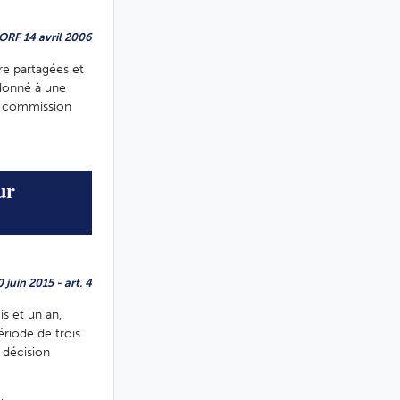
JORF 14 avril 2006
re partagées et
rdonné à une
la commission
ur
juin 2015 - art. 4
s et un an,
ériode de trois
e décision