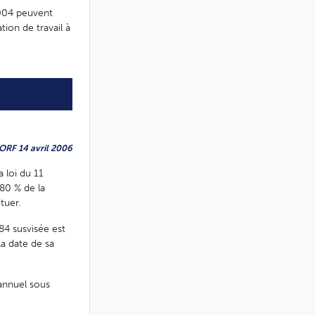
2004 peuvent
ion de travail à
JORF 14 avril 2006
a loi du 11
 80 % de la
tuer.
84 susvisée est
a date de sa
 annuel sous