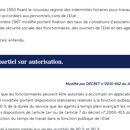
bre 1950 fixant le nouveau régime des indemnités horaires pour trava
 accordées aux personnels civils de l'Etat ;
mbre 1967 modifié portant fixation des taux de cotisations d'assuranc
 de sécurité sociale des fonctionnaires, des ouvriers de l'Etat et des a
nces) entendu,
artiel sur autorisation.
Modifié par DÉCRET n°2015-652 du 10 
 que les fonctionnaires peuvent être autorisés à accomplir en applicatio
4 modifiée portant dispositions statutaires relatives à la fonction publiqu
90 % de la durée du service que les agents à temps plein exerçant les
s dispositions de l'article 1er ou de l'article 7 du décret n° 2000-815
ction du temps de travail dans la fonction publique de l'Etat.
il à temps partiel aux seules quotités de 80 % et 90 %.