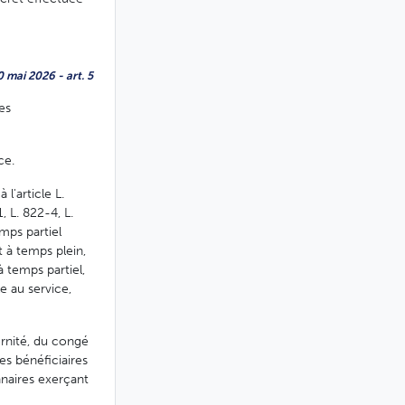
 mai 2026 - art. 5
es
ce.
l'article L.
 L. 822-4, L.
mps partiel
t à temps plein,
à temps partiel,
e au service,
ernité, du congé
es bénéficiaires
nnaires exerçant