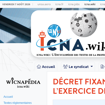
unsa.aero
icna.fr
icna.jobs
icna.wiki
icn
VENDREDI 7 AOÛT 2026
Accueil
Le syndicat
DÉCRET FIXAN
L’EXERCICE D
Accueil
Textes réglementaires