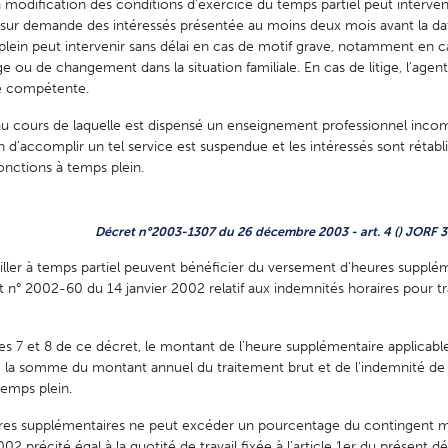
a modification des conditions d'exercice du temps partiel peut interven
s, sur demande des intéressés présentée au moins deux mois avant la da
 plein peut intervenir sans délai en cas de motif grave, notamment en 
ou de changement dans la situation familiale. En cas de litige, l'agent 
re compétente.
au cours de laquelle est dispensé un enseignement professionnel inco
on d'accomplir un tel service est suspendue et les intéressés sont rétabli
onctions à temps plein.
Décret n°2003-1307 du 26 décembre 2003 - art. 4 () JORF
ailler à temps partiel peuvent bénéficier du versement d'heures supplé
t n° 2002-60 du 14 janvier 2002 relatif aux indemnités horaires pour t
les 7 et 8 de ce décret, le montant de l'heure supplémentaire applicabl
0 la somme du montant annuel du traitement brut et de l'indemnité de
emps plein.
res supplémentaires ne peut excéder un pourcentage du contingent m
002 précité égal à la quotité de travail fixée à l'article 1er du présent 