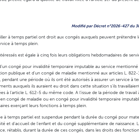
Modifié par Décret n°2026-427 du 30
ailler à temps partiel ont droit aux congés auxquels peuvent prétendre l
rvice à temps plein.
éressés est égale à cinq fois leurs obligations hebdomadaires de servi
d'un congé pour invalidité temporaire imputable au service mentionné à 
ion publique et d'un congé de maladie mentionné aux articles L. 822-1,
endant une période où ils ont été autorisés à assurer un service à te
ts auxquels ils auraient eu droit dans cette situation s'ils travaillaien
s à l'article L. 612-5 du même code. A l'issue de la période de travail 
t en congé de maladie ou en congé pour invalidité temporaire imputabl
aires exerçant leurs fonctions à temps plein.
ice à temps partiel est suspendue pendant la durée du congé pour mat
té et d'accueil de l'enfant et du congé supplémentaire de naissance. L
, rétablis, durant la durée de ces congés, dans les droits des fonctio