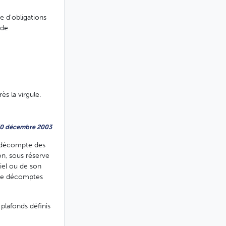
me d'obligations
 de
s la virgule.
 30 décembre 2003
de décompte des
on, sous réserve
iel ou de son
e de décomptes
 plafonds définis