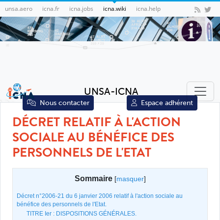
unsa.aero
icna.fr
icna.jobs
icna.wiki
icna.help
UNSA-ICNA
Nous contacter
Espace adhérent
DÉCRET RELATIF À L'ACTION
SOCIALE AU BÉNÉFICE DES
PERSONNELS DE L'ETAT
Sommaire
[
masquer
]
Décret n°2006-21 du 6 janvier 2006 relatif à l'action sociale au
bénéfice des personnels de l'Etat.
TITRE Ier : DISPOSITIONS GÉNÉRALES.