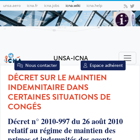
unsa.aero
icna.fr
icna.jobs
icna.wiki
icna.help
UNSA-ICNA
Nous contacter
Espace adhérent
DÉCRET SUR LE MAINTIEN
INDEMNITAIRE DANS
CERTAINES SITUATIONS DE
CONGÉS
Décret n° 2010-997 du 26 août 2010
relatif au régime de maintien des
primes et indemnités des agents