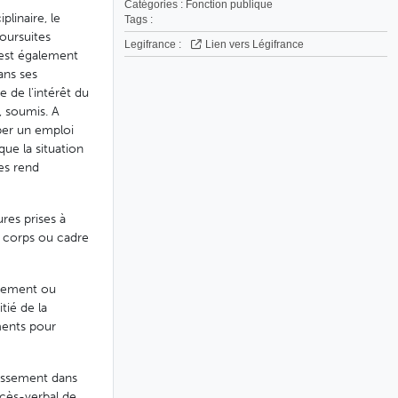
Catégories :
Fonction publique
plinaire, le
Tags :
poursuites
Legifrance :
Lien vers Légifrance
l est également
ans ses
e de l'intérêt du
, soumis. A
uper un emploi
que la situation
les rend
res prises à
e corps ou cadre
oirement ou
tié de la
ments pour
lissement dans
ocès-verbal de