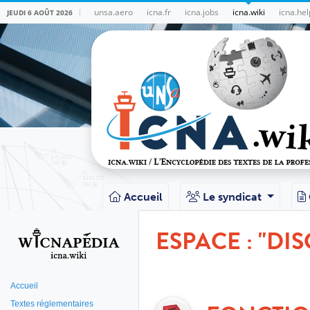
unsa.aero
icna.fr
icna.jobs
icna.wiki
icna.hel
JEUDI 6 AOÛT 2026
Accueil
Le syndicat
ESPACE : "DIS
Accueil
Textes réglementaires