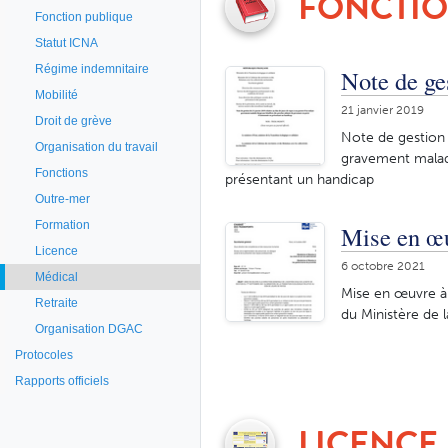
FONCTIO
Fonction publique
Statut ICNA
Régime indemnitaire
Note de ges
Mobilité
21 janvier 2019
Droit de grève
Note de gestion 
Organisation du travail
gravement malad
Fonctions
présentant un handicap
Outre-mer
Formation
Mise en œu
Licence
6 octobre 2021
Médical
Mise en œuvre à 
Retraite
du Ministère de l
Organisation DGAC
Protocoles
Rapports officiels
LICENCE