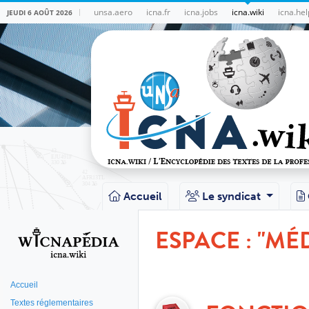
unsa.aero
icna.fr
icna.jobs
icna.wiki
icna.hel
JEUDI 6 AOÛT 2026
Accueil
Le syndicat
ESPACE : "MÉ
Accueil
Textes réglementaires