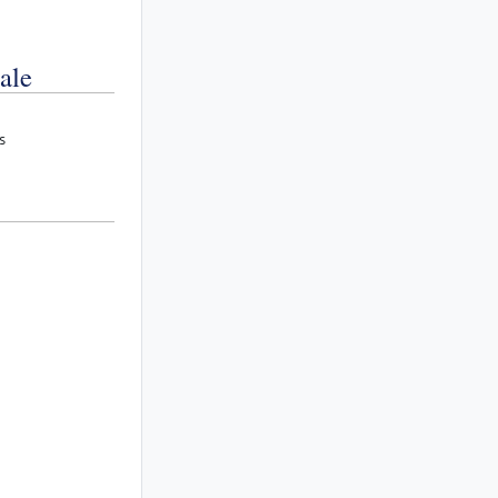
ale
s