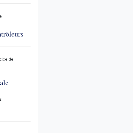
e
ntrôleurs
rcice de
e
ale
s