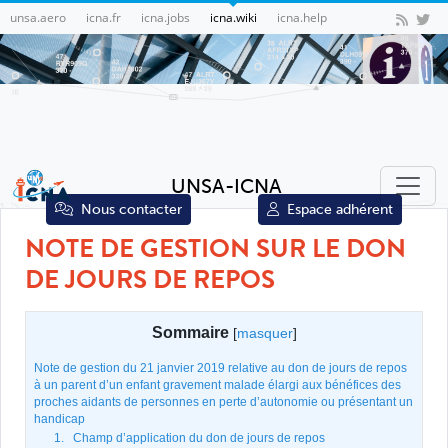
unsa.aero
icna.fr
icna.jobs
icna.wiki
icna.help
UNSA-ICNA
Nous contacter
Espace adhérent
NOTE DE GESTION SUR LE DON
DE JOURS DE REPOS
Sommaire
[
masquer
]
Note de gestion du 21 janvier 2019 relative au don de jours de repos
à un parent d’un enfant gravement malade élargi aux bénéfices des
proches aidants de personnes en perte d’autonomie ou présentant un
handicap
1. Champ d’application du don de jours de repos