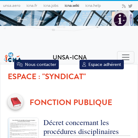
unsa.aero
icna.fr
icna.jobs
icna.wiki
icna.help
UNSA-ICNA
Nous contacter
Espace adhérent
ESPACE : "SYNDICAT"
FONCTION PUBLIQUE
Décret concernant les
procédures disciplinaires