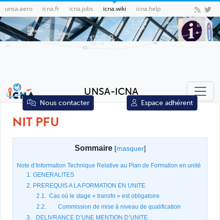
unsa.aero
icna.fr
icna.jobs
icna.wiki
icna.help
UNSA-ICNA
Nous contacter
Espace adhérent
NIT PFU
Sommaire
[
masquer
]
Note d’Information Technique Relative au Plan de Formation en unité
1. GENERALITES
2. PREREQUIS A LA FORMATION EN UNITE
2.1. Cas où le stage « transfo » est obligatoire
2.2. Commission de mise à niveau de qualification
3. DELIVRANCE D’UNE MENTION D’UNITE