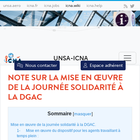
unsa.aero
icna.fr
icna.jobs
icna.wiki
icna.help
UNSA-ICNA
Nous contacter
Espace adhérent
NOTE SUR LA MISE EN ŒUVRE
DE LA JOURNÉE SOLIDARITÉ À
LA DGAC
Sommaire
[
masquer
]
Mise en œuvre de la journée solidarité à la DGAC.
1- Mise en œuvre du dispositif pour les agents travaillant à
temps plein :