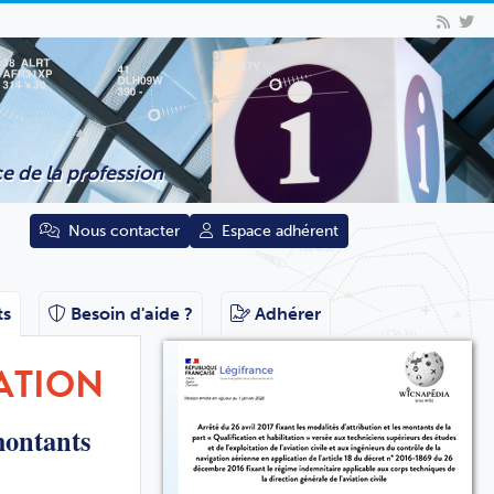
e de la profession
Nous contacter
Espace adhérent
ts
Besoin d'aide ?
Adhérer
TATION
 montants
s