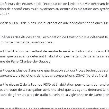
supérieurs des études et de l'exploitation de l'aviation civile détenant le
ation de contrôleurs multi-systèmes au centre d'exploitation des systè
NAC) ;
ant depuis plus de 3 ans une qualification aux contrôles techniques sur
upérieurs des études et de l'exploitation de l'aviation civile détenant le
inistre chargé de l'aviation civile ;
ant l'habilitation permettant de rendre le service d'information de vol d
insi que les agents détenant l'habilitation permettant de gérer les aires
rome de Paris-Charles-de-Gaulle ;
ant depuis plus de 3 ans une qualification aux contrôles techniques su
 exerçant leurs fonctions dans les circonscriptions DSAC Nord et Nord-E
nt le niveau 2 de la licence FISO et l'habilitation permettant de rendre
es en route de la navigation aérienne ainsi que les agents détenant le n
tant de gérer les aires de trafic au sein de la vigie annexe de l'aérodr
ant la qualification de coordonnateur et l'autorisation d'exercice prévu