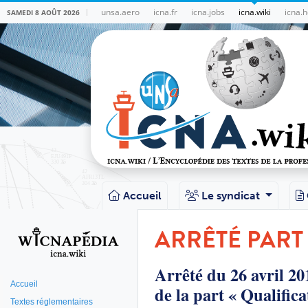
unsa.aero
icna.fr
icna.jobs
icna.wiki
icna.h
SAMEDI 8 AOÛT 2026
Accueil
Le syndicat
ARRÊTÉ PART
Arrêté du 26 avril 20
Accueil
de la part « Qualifica
Textes réglementaires