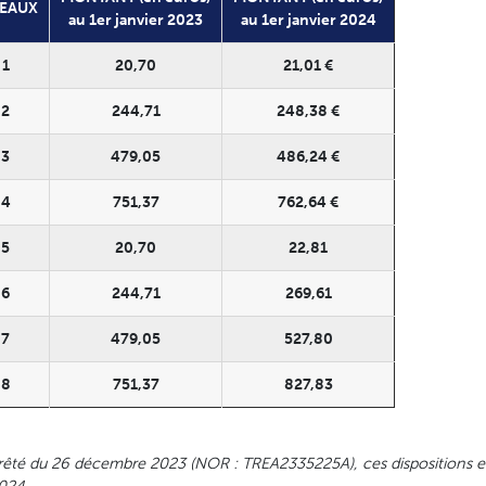
VEAUX
au 1er janvier 2023
au 1er janvier 2024
1
20,70
21,01 €
2
244,71
248,38 €
3
479,05
486,24 €
4
751,37
762,64 €
5
20,70
22,81
6
244,71
269,61
7
479,05
527,80
8
751,37
827,83
arrêté du 26 décembre 2023 (NOR : TREA2335225A), ces dispositions e