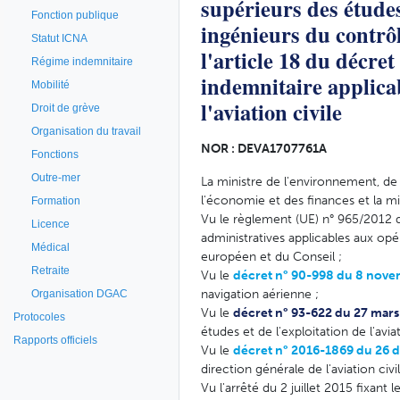
supérieurs des études 
Fonction publique
ingénieurs du contrôl
Statut ICNA
l'article 18 du décre
Régime indemnitaire
indemnitaire applicab
Mobilité
l'aviation civile
Droit de grève
Organisation du travail
NOR : DEVA1707761A
Fonctions
Outre-mer
La ministre de l'environnement, de l
l'économie et des finances et la mi
Formation
Vu le règlement (UE) n° 965/2012 
Licence
administratives applicables aux o
Médical
européen et du Conseil ;
Retraite
Vu le
décret n° 90-998 du 8 nov
navigation aérienne ;
Organisation DGAC
Vu le
décret n° 93-622 du 27 mars
Protocoles
études et de l'exploitation de l'aviat
Rapports officiels
Vu le
décret n° 2016-1869 du 26
direction générale de l'aviation civil
Vu l'arrêté du 2 juillet 2015 fixant