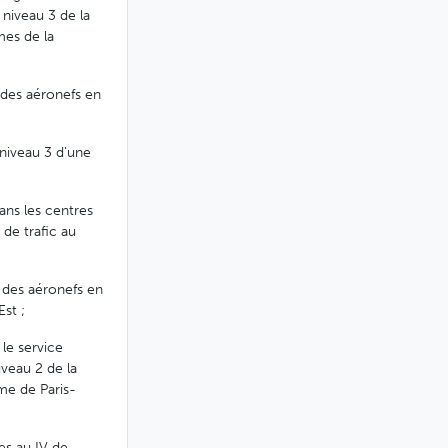
 niveau 3 de la
mes de la
 des aéronefs en
 niveau 3 d'une
ans les centres
 de trafic au
r des aéronefs en
st ;
 le service
iveau 2 de la
ome de Paris-
es au IV de