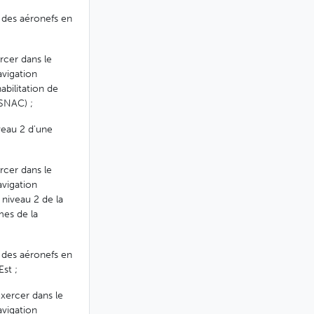
r des aéronefs en
ercer dans le
avigation
abilitation de
ESNAC) ;
iveau 2 d'une
ercer dans le
avigation
 niveau 2 de la
mes de la
r des aéronefs en
st ;
exercer dans le
avigation