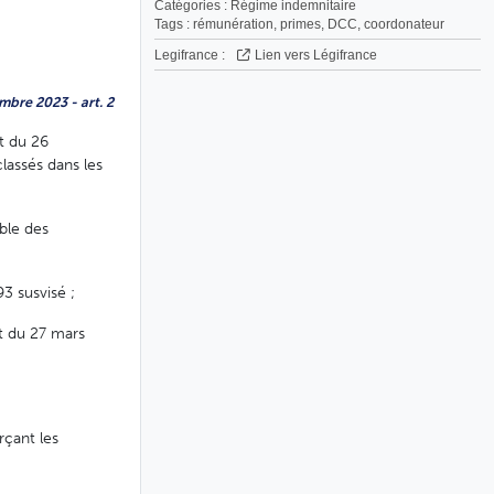
Catégories :
Régime indemnitaire
Tags :
rémunération
,
primes
,
DCC
,
coordonateur
Legifrance :
Lien vers Légifrance
mbre 2023 - art. 2
et du 26
classés dans les
ble des
3 susvisé ;
et du 27 mars
rçant les