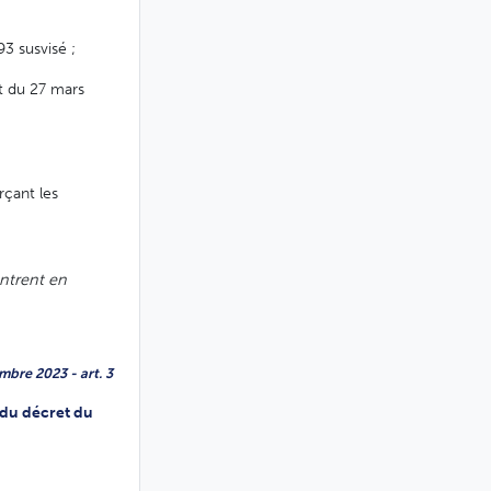
93 susvisé ;
et du 27 mars
rçant les
ntrent en
mbre 2023 - art. 3
8 du décret du