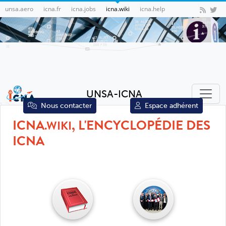
unsa.aero
icna.fr
icna.jobs
icna.wiki
icna.help
UNSA-ICNA
Nous contacter
Espace adhérent
ICNA
, L'ENCYCLOPÉDIE DES
.WIKI
ICNA