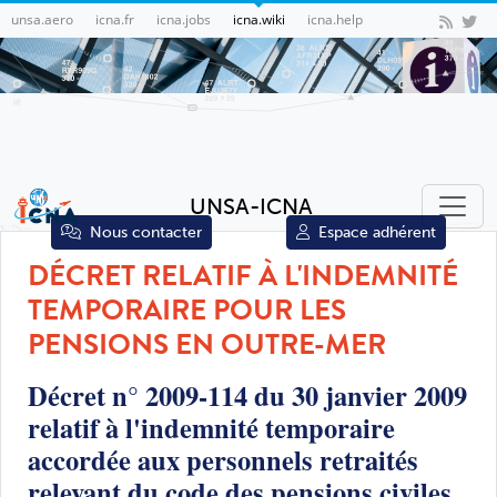
unsa.aero
icna.fr
icna.jobs
icna.wiki
icna.help
UNSA-ICNA
Nous contacter
Espace adhérent
DÉCRET RELATIF À L'INDEMNITÉ
TEMPORAIRE POUR LES
PENSIONS EN OUTRE-MER
Décret n° 2009-114 du 30 janvier 2009
relatif à l'indemnité temporaire
accordée aux personnels retraités
relevant du code des pensions civiles