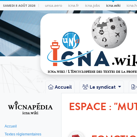
unsa.aero
icna.fr
icna.jobs
icna.wiki
icna.h
SAMEDI 8 AOÛT 2026
Accueil
Le syndicat
ESPACE : "MU
Accueil
Textes réglementaires