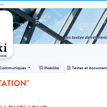
elp
Les textes de référenc
Communiqués
Mobilité
Textes et documen
TATION"