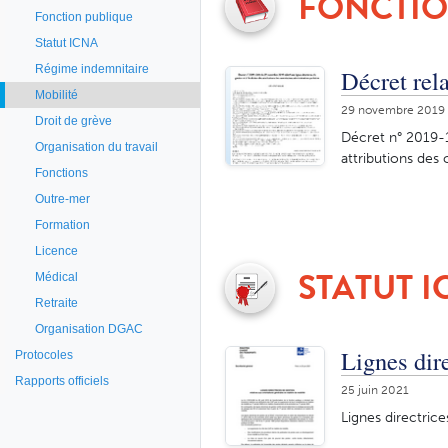
FONCTIO
Fonction publique
Statut ICNA
Régime indemnitaire
Décret rela
Mobilité
29 novembre 2019
Droit de grève
Décret n° 2019-1
Organisation du travail
attributions des 
Fonctions
Outre-mer
Formation
Licence
STATUT I
Médical
Retraite
Organisation DGAC
Lignes dir
Protocoles
Rapports officiels
25 juin 2021
Lignes directrice