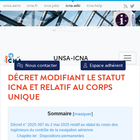
unsa.aero
icna.fr
icna.jobs
icna.wiki
icna.help
UNSA-ICNA
Nous contacter
Espace adhérent
DÉCRET MODIFIANT LE STATUT
ICNA ET RELATIF AU CORPS
UNIQUE
Sommaire
[
masquer
]
Décret n° 2025-397 du 2 mai 2025 relatif au statut du corps des
ingénieurs du contrôle de la navigation aérienne
Chapitre Ier : Dispositions permanentes