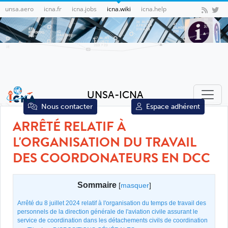
unsa.aero
icna.fr
icna.jobs
icna.wiki
icna.help
UNSA-ICNA
Nous contacter
Espace adhérent
ARRÊTÉ RELATIF À
L'ORGANISATION DU TRAVAIL
DES COORDONATEURS EN DCC
Sommaire
[
masquer
]
Arrêté du 8 juillet 2024 relatif à l'organisation du temps de travail des
personnels de la direction générale de l'aviation civile assurant le
service de coordination dans les détachements civils de coordination